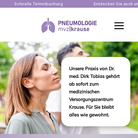
hnelle Terminbuchung
Entdecken Sie auch unsere and
a
Unsere Praxis von Dr.
med. Dirk Tobias gehört
ab sofort zum
medizinischen
Versorgungszentrum
Krause. Für Sie bleibt
alles wie gewohnt.