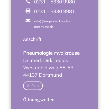
0231 - 5330 9980

0231 - 5330 9981


info@lungenheilkunde-
dortmund.de
Anschrift
Pneumologie
mvz
|krause
Dr. med. Dirk Tobias
Westenhellweg 85-89
44137 Dortmund
Anfahrt
Öffnungszeiten